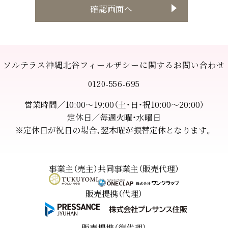
ち、個人情報への不正アクセス・紛失・破損・改ざん・漏洩
などを防止するため、セキュリティシステムの維持・管
理体制の整備・社員教育の徹底等の必要な措置を講じ、
安全対策を実施し個人情報の厳重な管理を行ないま
す。
ソルテラス沖縄北谷フィールザシーに関するお問い合わせ
0120-556-695
個人情報の利用目的
営業時間／10:00〜19:00（土・日・祝10:00～20:00）
定休日／毎週火曜・水曜日
本ウェブサイトでは、お客様からのお問い合わせ時に、
※定休日が祝日の場合、翌木曜が振替定休となります。
お名前、e-mailアドレス、電話番号等の個人情報をご登
録いただく場合がございますが、これらの個人情報はご
提供いただく際の目的以外では利用いたしません。
事業主（売主）
共同事業主（販売代理）
お客さまからお預かりした個人情報は、当社からのご連
絡や業務のご案内やご質問に対する回答として、電子メ
販売提携（代理）
ールや資料のご送付に利用いたします。
販売提携（復代理）